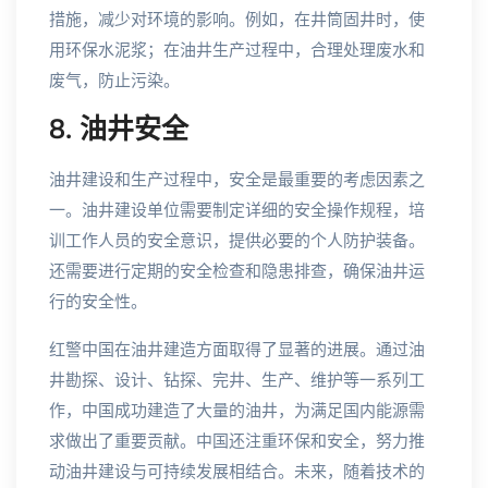
措施，减少对环境的影响。例如，在井筒固井时，使
用环保水泥浆；在油井生产过程中，合理处理废水和
废气，防止污染。
8. 油井安全
油井建设和生产过程中，安全是最重要的考虑因素之
一。油井建设单位需要制定详细的安全操作规程，培
训工作人员的安全意识，提供必要的个人防护装备。
还需要进行定期的安全检查和隐患排查，确保油井运
行的安全性。
红警中国在油井建造方面取得了显著的进展。通过油
井勘探、设计、钻探、完井、生产、维护等一系列工
作，中国成功建造了大量的油井，为满足国内能源需
求做出了重要贡献。中国还注重环保和安全，努力推
动油井建设与可持续发展相结合。未来，随着技术的