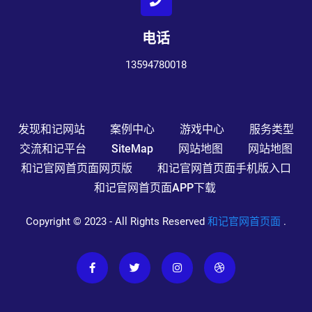
电话
13594780018
发现和记网站
案例中心
游戏中心
服务类型
交流和记平台
SiteMap
网站地图
网站地图
和记官网首页面网页版
和记官网首页面手机版入口
和记官网首页面APP下载
Copyright © 2023 - All Rights Reserved
和记官网首页面
.