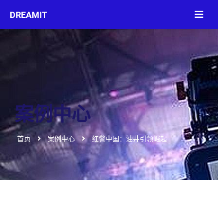
案例中心
首页
案例中心
红警中国：油井引领崛起